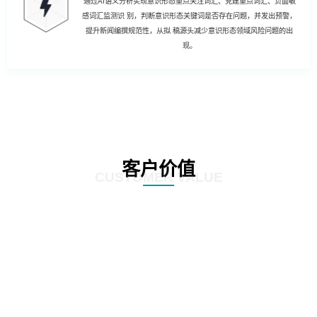
通过AI语义分析实现意识形态重点关注词汇、党建重点词汇、负面敏
感词汇监测识 别，判断意识形态关键词是否存在问题，并发出预警，
提升新闻编撰规范性，从拟 稿源头减少意识形态领域风险问题的出
现。
客户价值
CUSTOMER VALUE
01
强化风险控制：AI智慧风控技术能够通过对新闻公文内容的深度分析和挖掘，
发现潜在的风险点，如敏感信息泄露、政策误读等。通过及时预警和提醒，帮
助客户规避潜在风险，确保新闻公文的准确性和合规性。