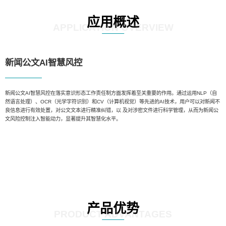
应用概述
APPLICATION OVERVIEW
新闻公文AI智慧风控
新闻公文AI智慧风控在落实意识形态工作责任制方面发挥着至关重要的作用。通过运用NLP（自
然语言处理）、OCR（光学字符识别）和CV（计算机视觉）等先进的AI技术，用户可以对新闻不
良信息进行有效处置，对公文文本进行精准纠错，以 及对涉密文件进行科学管理，从而为新闻公
文风险控制注入智能动力，显著提升其智慧化水平。
产品优势
PRODUCT ADVANTAGES