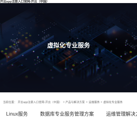
开云app注册入口官网-开云（中国）
虚拟化专业服务
当前位置：
开云app注册入口官网-开云（中国）
>
产品与解决方案
>
运维服务
>
虚拟化专业服务
Linux服务
数据库专业服务管理方案
运维管理解决