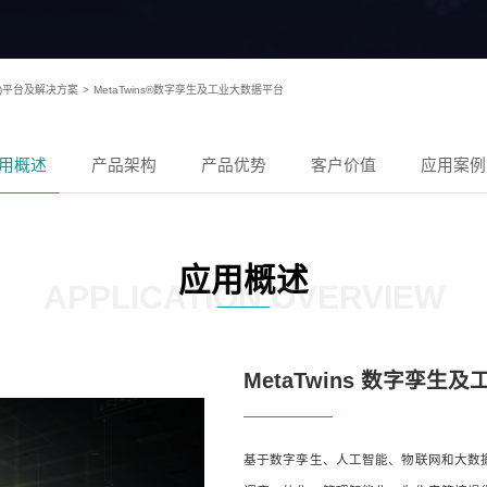
T)平台及解决方案
>
MetaTwins®数字孪生及工业大数据平台
用概述
产品架构
产品优势
客户价值
应用案例
应用概述
APPLICATION OVERVIEW
MetaTwins 数字孪生
基于数字孪生、人工智能、物联网和大数