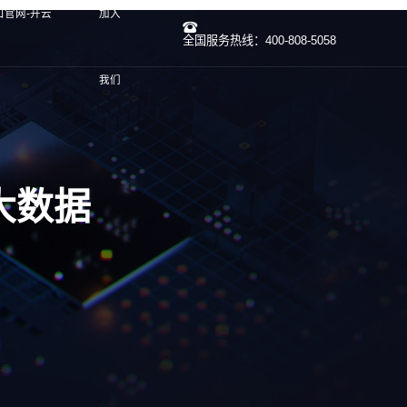
口官网-开云
加入
全国服务热线：400-808-5058
我们
业大数据