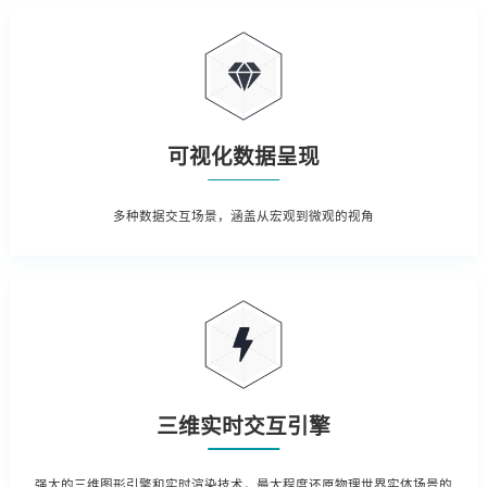
可视化数据呈现
多种数据交互场景，涵盖从宏观到微观的视角
三维实时交互引擎
强大的三维图形引擎和实时渲染技术，最大程度还原物理世界实体场景的