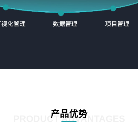
产品优势
PRODUCT ADVANTAGES