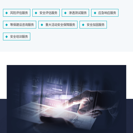
风险评估服务
安全评估服务
渗透测试服务
应急响应服务
等保建设咨询服务
重大活动安全保障服务
安全加固服务
安全培训服务