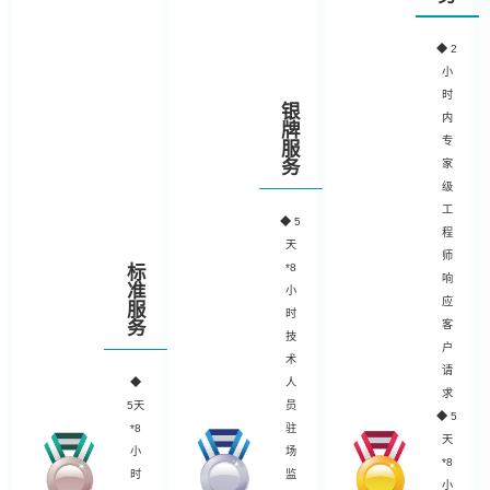
◆
2
小
时
银
内
牌
专
服
务
家
级
工
◆
5
程
天
师
*8
标
响
准
小
应
服
时
务
客
技
户
术
请
◆
人
求
5天
员
◆ 5
*8
驻
天
小
场
*8
时
监
小