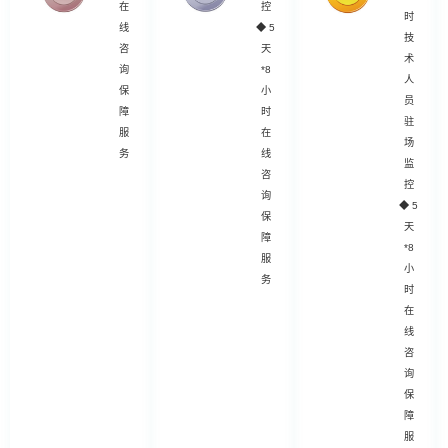
在
控
时
线
◆
5
技
咨
天
术
询
*8
人
保
小
员
障
时
驻
服
在
场
务
线
监
咨
控
询
◆
5
保
天
障
*8
服
小
务
时
在
线
咨
询
保
障
服